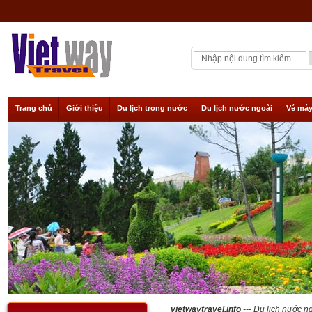
Trang chủ
Giới thiệu
Du lịch trong nước
Du lịch nước ngoài
Vé máy
vietwaytravel.info
--- Du lịch nước n