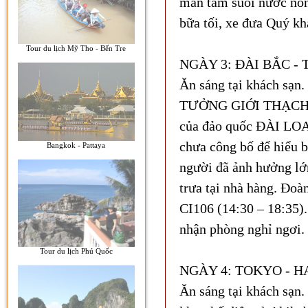
màn tắm suối nước nón
bữa tối, xe đưa Quý k
Tour du lịch Mỹ Tho - Bến Tre
NGÀY 3: ĐÀI BẮC - 
Ăn sáng tại khách sạn
TƯỞNG GIỚI THẠCH - ng
của đảo quốc ĐÀI LOA
chưa công bố để hiểu b
Bangkok - Pattaya
người đã ảnh hưởng lớ
trưa tại nhà hàng. Đoà
CI106 (14:30 – 18:35).
nhận phòng nghỉ ngơi
Tour du lịch Phú Quốc
NGÀY 4: TOKYO - H
Ăn sáng tại khách sạn.