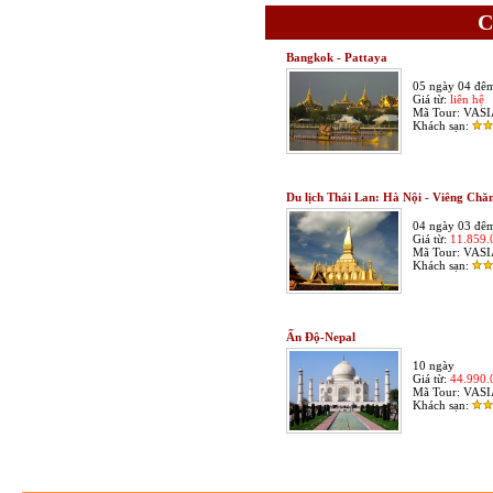
C
Bangkok - Pattaya
05 ngày 04 đê
Giá từ:
liên hệ
Mã Tour:
VASI
Khách sạn:
Du lịch Thái Lan: Hà Nội - Viêng Ch
04 ngày 03 đê
Giá từ:
11.859
Mã Tour:
VASI
Khách sạn:
Ấn Độ-Nepal
10 ngày
Giá từ:
44.990
Mã Tour:
VASI
Khách sạn: