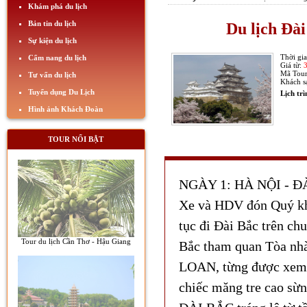
Khám phá du lịch
Bản tin du lịch
Du lịch Đài
Sự kiện du lịch
Thời gi
Cẩm nang du lịch
Giá từ:
Mã Tou
Tư vấn du lịch
Khách s
Tuyển dụng Du Lịch
Lịch tr
Hình ảnh Khách Đoàn
TOUR NỔI BẬT
NGÀY 1: HÀ NỘI - ĐÀ
Xe và HDV đón Quý khá
tục đi Đài Bắc trên c
Tour du lịch Cần Thơ - Hậu Giang
Bắc tham quan Tòa nh
LOAN, từng được xem l
chiếc măng tre cao sừn