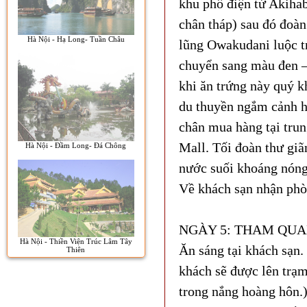
khu phố điện tử Akiha
chân tháp) sau đó đoàn
Hà Nội - Hạ Long- Tuần Châu
lũng Owakudani luộc tr
chuyển sang màu đen – 
khi ăn trứng này quý 
du thuyền ngắm cảnh h
chân mua hàng tại tru
Mall. Tối đoàn thư giã
Hà Nội - Đầm Long- Đá Chông
nước suối khoáng nóng
Về khách sạn nhận phò
NGÀY 5: THAM QUAN
Hà Nội - Thiền Viện Trúc Lâm Tây
Ăn sáng tại khách sạn.
Thiên
khách sẽ được lên trạm
trong nắng hoàng hôn.)