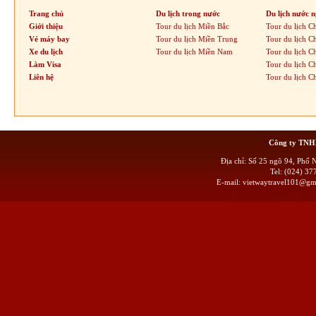
Trang chủ
Du lịch trong nước
Du lịch nước n
Giới thiệu
Tour du lịch Miền Bắc
Tour du lịch C
Vé máy bay
Tour du lịch Miền Trung
Tour du lịch C
Xe du lịch
Tour du lịch Miền Nam
Tour du lịch C
Làm Visa
Tour du lịch 
Liên hệ
Tour du lịch C
Công ty TN
Địa chỉ: Số 25 ngõ 94, Phố
Tel: (024) 
E-mail:
vietwaytravel101@gm