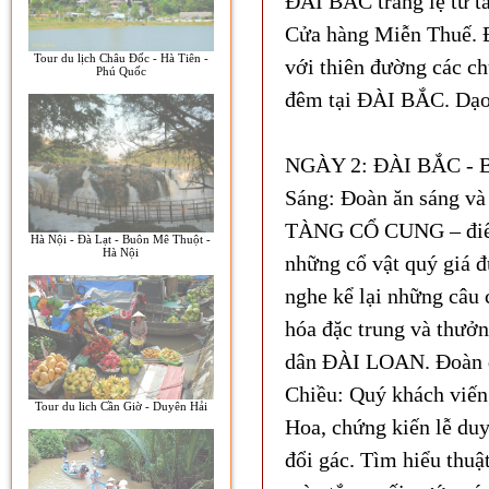
ĐÀI BẮC tráng lệ từ tầ
Cửa hàng Miễn Thuế. 
Tour du lịch Châu Đốc - Hà Tiên -
với thiên đường các ch
Phú Quốc
đêm tại ĐÀI BẮC. Dạo
NGÀY 2: ĐÀI BẮC - 
Sáng: Đoàn ăn sáng v
TÀNG CỔ CUNG – điểm 
Hà Nội - Đà Lạt - Buôn Mê Thuột -
Hà Nội
những cổ vật quý gi
nghe kể lại những câu 
hóa đặc trung và thưởn
dân ĐÀI LOAN. Đoàn d
Chiều: Quý khách viến
Tour du lich Cần Giờ - Duyên Hải
Hoa, chứng kiến lễ duy
đổi gác. Tìm hiểu thu