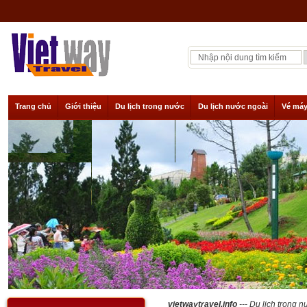
Trang chủ
Giới thiệu
Du lịch trong nước
Du lịch nước ngoài
Vé máy
vietwaytravel.info
--- Du lịch trong n