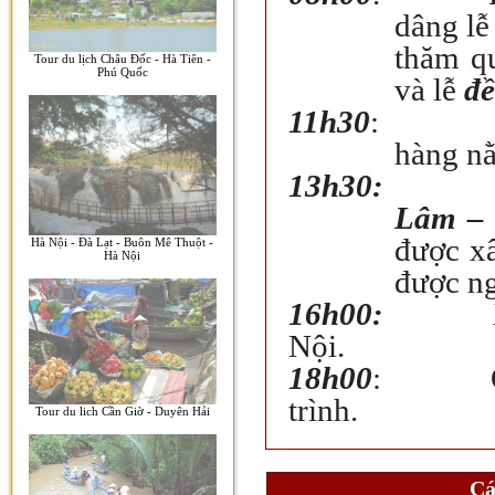
dâng lễ
thăm q
Tour du lịch Châu Đốc - Hà Tiên -
Phú Quốc
và lễ
đề
11h30
:
hàng nằ
13h30:
Lâm – 
được x
Hà Nội - Đà Lạt - Buôn Mê Thuột -
Hà Nội
được ng
16h00:
Nội.
18h00
:
trình.
Tour du lich Cần Giờ - Duyên Hải
Cá