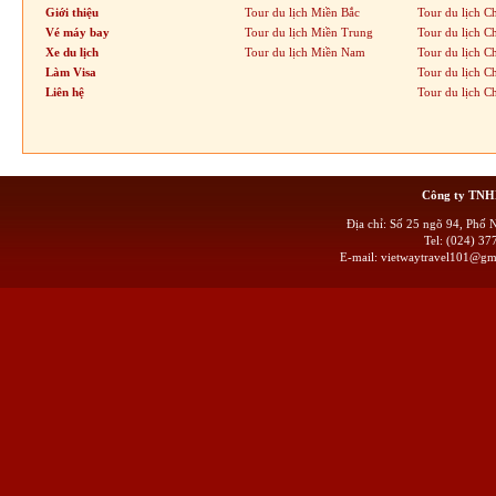
Giới thiệu
Tour du lịch Miền Bắc
Tour du lịch C
Vé máy bay
Tour du lịch Miền Trung
Tour du lịch C
Xe du lịch
Tour du lịch Miền Nam
Tour du lịch C
Làm Visa
Tour du lịch 
Liên hệ
Tour du lịch C
Công ty TN
Địa chỉ: Số 25 ngõ 94, Phố
Tel: (024) 
E-mail:
vietwaytravel101@gm