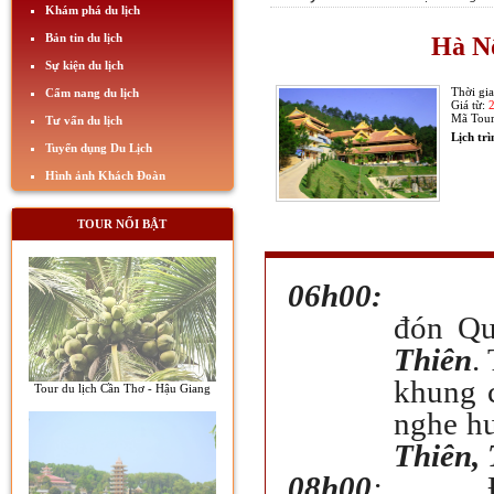
Khám phá du lịch
Bản tin du lịch
Hà Nộ
Sự kiện du lịch
Thời gi
Cẩm nang du lịch
Giá từ:
Mã Tou
Tư vấn du lịch
Lịch tr
Tuyển dụng Du Lịch
Hình ảnh Khách Đoàn
TOUR NỔI BẬT
06h00:
đón Qu
Thiên
.
khung c
Tour du lịch Cần Thơ - Hậu Giang
nghe hư
Thiên,
08h00
: