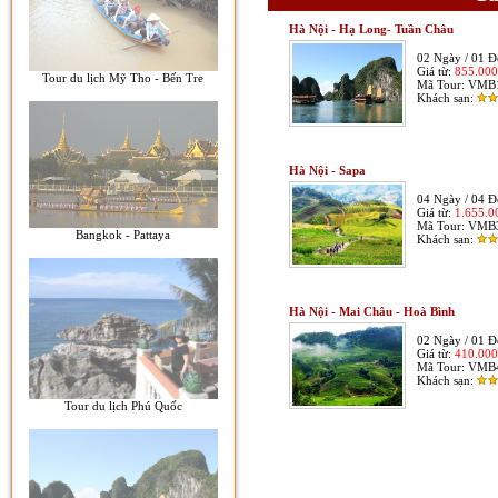
Hà Nội - Hạ Long- Tuần Châu
02 Ngày / 01 
Giá từ:
855.00
Tour du lịch Mỹ Tho - Bến Tre
Mã Tour:
VMB
Khách sạn:
Hà Nội - Sapa
04 Ngày / 04 
Giá từ:
1.655.
Mã Tour:
VMB
Bangkok - Pattaya
Khách sạn:
Hà Nội - Mai Châu - Hoà Bình
02 Ngày / 01 
Giá từ:
410.00
Mã Tour:
VMB
Khách sạn:
Tour du lịch Phú Quốc