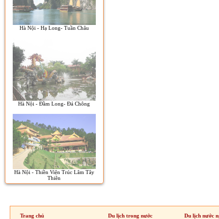
Hà Nội - Hạ Long- Tuần Châu
Hà Nội - Đầm Long- Đá Chông
Hà Nội - Thiền Viện Trúc Lâm Tây
Thiên
Trang chủ
Du lịch trong nước
Du lịch nước n