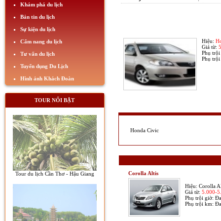
Khám phá du lịch
Bản tin du lịch
Sự kiện du lịch
Hiệu:
Ho
Cẩm nang du lịch
Giá từ:
Phụ trội
Tư vấn du lịch
Phụ trộ
Tuyển dụng Du Lịch
Hình ảnh Khách Đoàn
TOUR NỔI BẬT
Honda Civic
Corolla Altis
Tour du lịch Cần Thơ - Hậu Giang
Hiệu:
Corolla Al
Giá từ:
5.000-
Phụ trội giờ:
Đa
Phụ trội km:
Đa