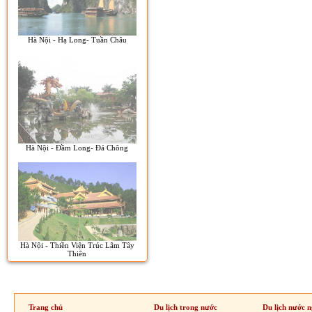
Hà Nội - Hạ Long- Tuần Châu
Hà Nội - Đầm Long- Đá Chông
Hà Nội - Thiền Viện Trúc Lâm Tây
Thiên
Trang chủ
Du lịch trong nước
Du lịch nước n