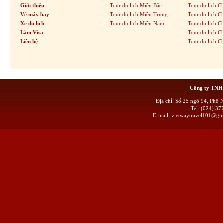
Giới thiệu
Tour du lịch Miền Bắc
Tour du lịch C
Vé máy bay
Tour du lịch Miền Trung
Tour du lịch C
Xe du lịch
Tour du lịch Miền Nam
Tour du lịch C
Làm Visa
Tour du lịch 
Liên hệ
Tour du lịch C
Công ty TN
Địa chỉ: Số 25 ngõ 94, Phố
Tel: (024) 
E-mail:
vietwaytravel101@gm