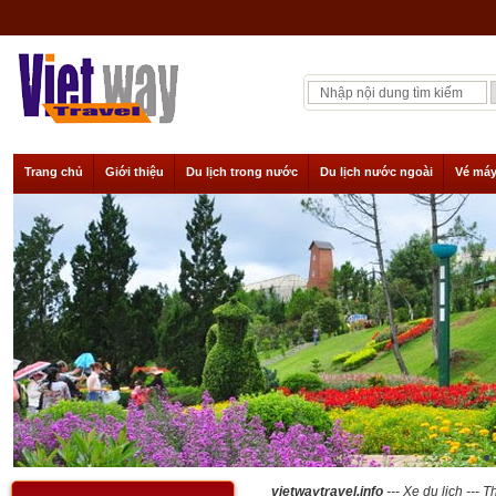
Trang chủ
Giới thiệu
Du lịch trong nước
Du lịch nước ngoài
Vé máy
vietwaytravel.info
--- Xe du lịch
--- T