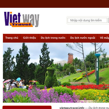
Trang chủ
Giới thiệu
Du lịch trong nước
Du lịch nước ngoài
Vé máy
vietwaytravel.info
--- Du lịch trong n