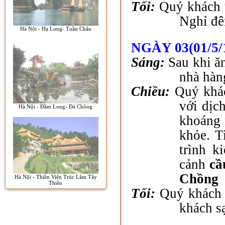
Tối:
Quý khách 
Nghỉ đê
Hà Nội - Hạ Long- Tuần Châu
NGÀY 03(01/5
Sáng:
Sau khi ă
nhà hàn
Chiều:
Quý khá
với dịc
Hà Nội - Đầm Long- Đá Chông
khoáng 
khỏe. T
trình k
cảnh
cầ
Chồng
Hà Nội - Thiền Viện Trúc Lâm Tây
Thiên
Tối:
Quý khách 
khách s