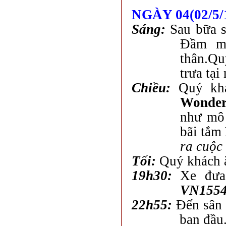
NGÀY 04(02/5/1
Sáng:
Sau bữa s
Đầm mu
thân.Qu
trưa tại
Chiều:
Quý k
Wonder
như mô 
bãi tắm
ra cuộc
Tối:
Quý khách ă
19h30:
Xe đưa
VN155
22h55:
Đến sân
ban đầu.