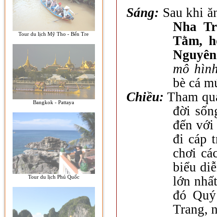
Sáng:
Sau khi ă
Nha Tr
Tour du lịch Mỹ Tho - Bến Tre
Tằm, h
Nguyên
mô hình
bè cá m
Chiều:
Tham q
Bangkok - Pattaya
đời sốn
đến vớ
đi cáp 
chơi cá
biểu di
lớn nh
Tour du lịch Phú Quốc
đó Quý 
Trang, 