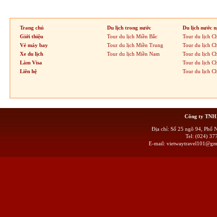
Trang chủ
Du lịch trong nước
Du lịch nước n
Giới thiệu
Tour du lịch Miền Bắc
Tour du lịch C
Vé máy bay
Tour du lịch Miền Trung
Tour du lịch C
Xe du lịch
Tour du lịch Miền Nam
Tour du lịch C
Làm Visa
Tour du lịch 
Liên hệ
Tour du lịch C
Công ty TN
Địa chỉ: Số 25 ngõ 94, Phố
Tel: (024) 
E-mail:
vietwaytravel101@gm