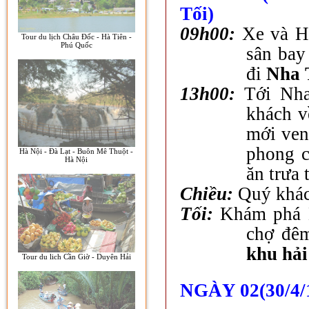
Tối)
09h00:
Xe và HD
Tour du lịch Châu Đốc - Hà Tiên -
Phú Quốc
sân ba
đi
Nha 
13h00:
Tới Nh
khách v
mới ven
phong 
Hà Nội - Đà Lạt - Buôn Mê Thuột -
Hà Nội
ăn trưa 
Chiều:
Quý khách
Tối:
Khám phá N
chợ đê
khu hả
Tour du lich Cần Giờ - Duyên Hải
NGÀY 02(30/4