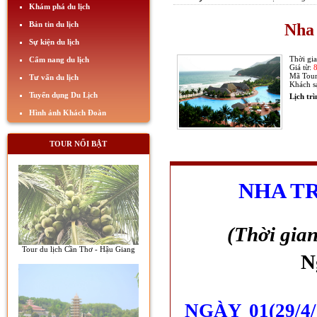
Khám phá du lịch
Bản tin du lịch
Nha 
Sự kiện du lịch
Thời gi
Cẩm nang du lịch
Giá từ:
Mã Tou
Tư vấn du lịch
Khách s
Tuyển dụng Du Lịch
Lịch tr
Hình ảnh Khách Đoàn
TOUR NỔI BẬT
NHA T
(Thời gia
Tour du lịch Cần Thơ - Hậu Giang
N
NGÀY 01(29/4/